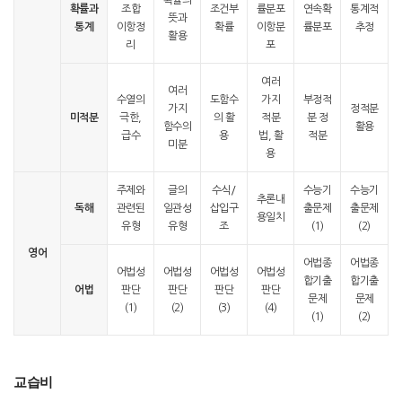
확률의
확률과
조합
조건부
률분포
연속확
통계적
뜻과
통계
이항정
확률
이항분
률분포
추정
활용
리
포
여러
여러
수열의
도함수
가지
부정적
가지
정적분
미적분
극한,
의 활
적분
분 정
함수의
활용
급수
용
법, 활
적분
미분
용
주제와
글의
수식/
수능기
수능기
추론내
독해
관련된
일관성
삽입구
출문제
출문제
용일치
유형
유형
조
(1)
(2)
영어
어법종
어법종
어법성
어법성
어법성
어법성
합기출
합기출
어법
판단
판단
판단
판단
문제
문제
(1)
(2)
(3)
(4)
(1)
(2)
교습비