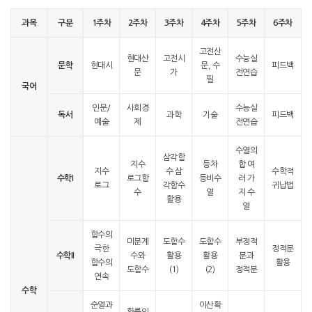
과목
구분
1주차
2주차
3주차
4주차
5주차
6주차
고전산
현대산
고전시
수능실
문학
현대시
문, 수
피드백
문
가
전연습
필
국어
인문/
사회경
수능실
독서
과학
기술
피드백
예술
제
전연습
수열의
삼각함
지수
등차
합 여
지수
수 삼
수학적
수학I
로그함
등비수
러 가
로그
각함수
귀납법
수
열
지 수
활용
열
함수의
미분계
도함수
도함수
부정적
극한
정적분
수학II
수와
활용
활용
분과
함수의
활용
도함수
(1)
(2)
정적분
연속
수학
순열과
이산확