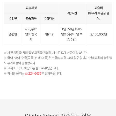
교습과정
교습비
교습시간
(수익자 부담금 별
도)
수강반
교습과목
수강대상
국어,수학,
1일 350분 X 주5
종합반
영어,한국
현)고2
일X 6주(토, 일 보
2,150,000원
사
충수업)
※ 사전 상담을 통해 일부 과목을 제외할 시 수강료에 변동이 있습니다.
※ 국어, 영어, 수학(공통+선택1과목)은 수강료 포함, 그외 탐구 및 추가 선택과목의 경우 별
도 추가비용이 발생합니다.
※ 교재비, 식비, 차량비는 별도로 부담입니다.
※ 자세한 문의는
☏ 224-6655
로 전화바랍니다.