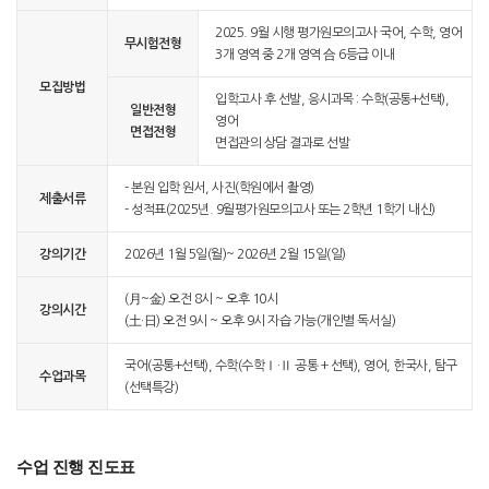
2025. 9월 시행 평가원모의고사 국어, 수학, 영어
무시험전형
3개 영역 중 2개 영역 合 6등급 이내
모집방법
입학고사 후 선발, 응시과목 : 수학(공통+선택),
일반전형
영어
면접전형
면접관의 상담 결과로 선발
- 본원 입학 원서, 사진(학원에서 촬영)
제출서류
- 성적표(2025년. 9월평가원모의고사 또는 2학년 1학기 내신)
강의기간
2026년 1월 5일(월)~ 2026년 2월 15일(일)
(月~金) 오전 8시 ~ 오후 10시
강의시간
(土·日) 오전 9시 ~ 오후 9시 자습 가능(개인별 독서실)
국어(공통+선택), 수학(수학Ⅰ·Ⅱ 공통 + 선택), 영어, 한국사, 탐구
수업과목
(선택특강)
수업 진행 진도표