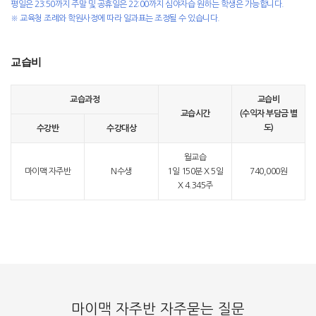
평일은 23:50까지 주말 및 공휴일은 22:00까지 심야자습 원하는 학생은 가능합니다.
※ 교육청 조례와 학원사정에 따라 일과표는 조정될 수 있습니다.
교습비
교습과정
교습비
교습시간
(수익자 부담금 별
도)
수강반
수강대상
월교습
마이맥 자주반
N수생
1일 150분 X 5일
740,000원
X 4.345주
마이맥 자주반 자주묻는 질문