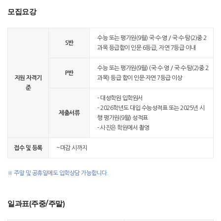
모집요강
수능 또는 평가원(9월) 국·수·영 / 국·수·탐(2)중 2
S반
과목 등급합이 인문 6등급, 자연 7등급 이내
수능 또는 평가원(9월) (국·수·영 / 국·수·탐(2)중 2
P반
지원 자격기
과목) 등급 합이 인문·자연 7등급 이상
준
- 대성학원 입학원서
- 2026학년도 대입 수능성적표 또는 2025년 시
제출서류
행 평가원(9월) 성적표
- 사진은 학원에서 촬영
접수 및 등록
~마감 시까지
※ 주말 및 공휴일에도 입학상담 가능합니다.
일과표(주중/주말)