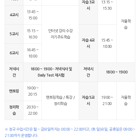
자습 3교
13:15 ~
시
15:30
13:45 ~
4교시
15:00
자율학
습
15:15 ~
인터넷 강의 수강
5교시
16:30
자기주도학습
자습 4교
15:45 ~
시
18:00
16:45 ~
6교시
18:00
저녁시
18:00 ~ 19:00 - 저녁식사 및
저녁시
18:00 ~ 19:00
간
Daily Test 재시험
간
19:00 ~
멘토링
20:15
멘토링학습 / 특강 /
자습 5교
19:00 ~
자율학
정리학습
시
21:00
습
정리학
20:30 ~
습
22:00
※ 정규 수업시간은 월 ~ 금요일까지는 08:00 ~ 22:00이고, (토·일)요일, 공휴일은 09:00 ~
21:00까지 운영합니다.