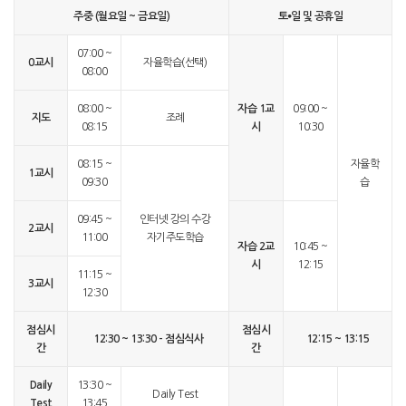
주중 (월요일 ~ 금요일)
토⦁일 및 공휴일
07:00 ~
0교시
자율학습(선택)
08:00
08:00 ~
자습 1교
09:00 ~
지도
조례
08:15
시
10:30
08:15 ~
자율학
1교시
09:30
습
09:45 ~
인터넷 강의 수강
2교시
11:00
자기주도학습
자습 2교
10:45 ~
시
12:15
11:15 ~
3교시
12:30
점심시
점심시
12:30 ~ 13:30 - 점심식사
12:15 ~ 13:15
간
간
Daily
13:30 ~
Daily Test
Test
13:45