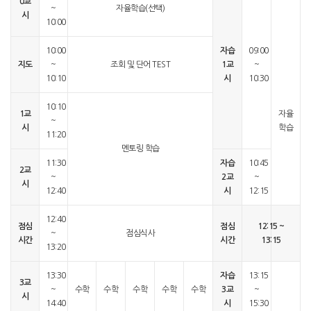
0교
~
자율학습(선택)
시
10:00
10:00
자습
09:00
지도
~
조회 및 단어 TEST
1교
~
10:10
시
10:30
10:10
1교
자율
~
시
학습
11:20
멘토링 학습
11:30
자습
10:45
2교
~
2교
~
시
12:40
시
12:15
12:40
점심
점심
12:15 ~
~
점심식사
시간
시간
13:15
13:20
13:30
자습
13:15
3교
~
수학
수학
수학
수학
수학
3교
~
시
14:40
시
15:30