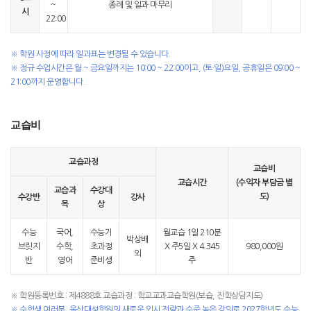
~
종례 및 일과 마무리
시
22:00
※ 학원 사정에 따라 일과표는 변경될 수 있습니다.
※ 정규 수업시간은 월 ~ 금요일까지는 10:00 ~ 22:00이고, (토·일)요일, 공휴일은 09:00 ~
21:00까지 운영합니다.
교습비
교습과정
교습비
교습시간
(수익자 부담금 별
교습과
수강대
도)
수강반
강사
목
상
수능
국어,
수능기
월교습 1일 210분
박상배
브릿지
수학,
초과정
X 주5일 X 4.345
980,000원
외
반
영어
준비생
주
※ 학원등록번호 : 제4888호 교습과정 : 학교교과교습학원(보습, 진학상담지도)
※ 수험생 여러분, 울산대성학원의 새로운 입시 전략과 수준 높은 강의로 2027학년도 수능