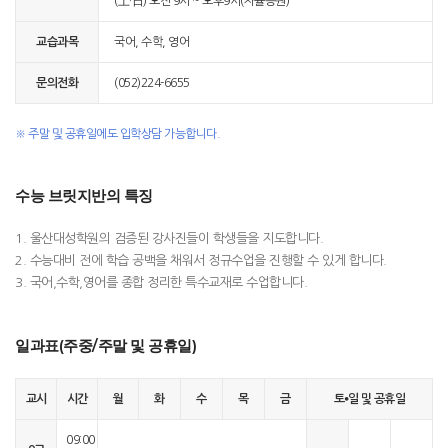
(土·日) 오전 9시 ~ 오후9시(자율등원)
교습과목
국어, 수학, 영어
문의전화
(052)224-6655
※ 주말 및 공휴일에도 입학상담 가능합니다.
수능 브릿지반의 특징
1. 울산대성학원의 검증된 강사진들이 학생들을 지도합니다.
2. 수능대비 전에 학습 공백을 채워서 정규수업을 진행할 수 있게 합니다.
3. 국어,수학,영어를 종합 정리한 특수교재로 수업합니다.
일과표(주중/주말 및 공휴일)
교시
시간
월
화
수
목
금
토⦁일 및 공휴일
09:00