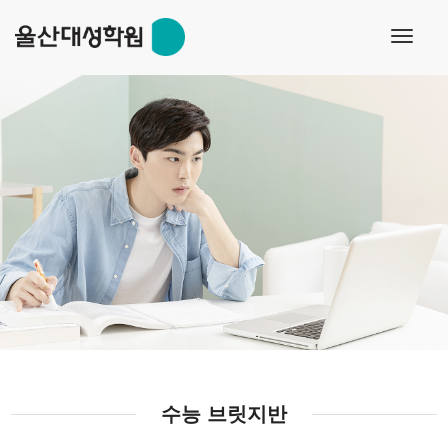
toggl
navig
수능 브릿지반