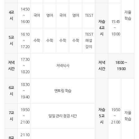
14:50
4교
자율
~
국어
영어
국어
영어
TEST
시
학습
16:00
자습
15:45
4교
~
시
18:00
16:10
TEST
5교
~
수학
수학
수학
수학
해설
시
17:20
강의
17:30
저녁
저녁
18:00 ~
~
저녁식사
시간
시간
19:00
18:20
18:30
6교
~
멘토링 학습
시
19:40
19:50
자습
19:50
7교
자율
~
일일 관리 점검 시간
5교
~
시
학습
21:00
시
21:00
21:10
8교