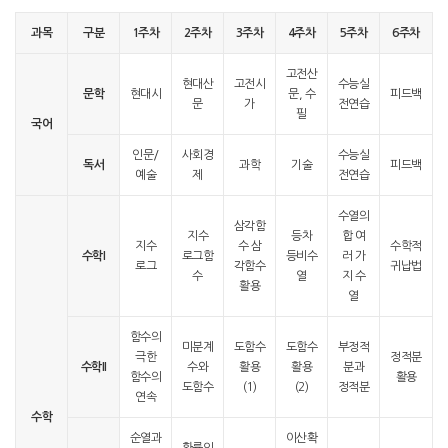
과목
구분
1주차
2주차
3주차
4주차
5주차
6주차
고전산
현대산
고전시
수능실
문학
현대시
문, 수
피드백
문
가
전연습
필
국어
인문/
사회경
수능실
독서
과학
기술
피드백
예술
제
전연습
수열의
삼각함
지수
등차
합 여
지수
수 삼
수학적
수학I
로그함
등비수
러 가
로그
각함수
귀납법
수
열
지 수
활용
열
함수의
미분계
도함수
도함수
부정적
극한
정적분
수학II
수와
활용
활용
분과
함수의
활용
도함수
(1)
(2)
정적분
연속
수학
순열과
이산확