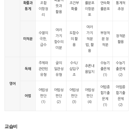
확률의
확률과
조합
조건부
률분포
연속확
통계적
뜻과
통계
이항정
확률
이항분
률분포
추정
활용
리
포
여러
여러
수열의
도함수
가지
부정적
가지
정적분
미적분
극한,
의 활
적분
분 정
함수의
활용
급수
용
법, 활
적분
미분
용
주제와
글의
수식/
수능기
수능기
추론내
독해
관련된
일관성
삽입구
출문제
출문제
용일치
유형
유형
조
(1)
(2)
영어
어법종
어법종
어법성
어법성
어법성
어법성
합기출
합기출
어법
판단
판단
판단
판단
문제
문제
(1)
(2)
(3)
(4)
(1)
(2)
교습비