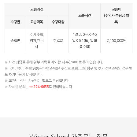
교습과정
교습비
교습시간
(수익자 부담금 별
도)
수강반
교습과목
수강대상
국어,수학,
1일 350분 X 주5
종합반
영어,한국
현)고2
일X 6주(토, 일 보
2,150,000원
사
충수업)
※ 사전 상담을 통해 일부 과목을 제외할 시 수강료에 변동이 있습니다.
※ 국어, 영어, 수학(공통+선택1과목)은 수강료 포함, 그외 탐구 및 추가 선택과목의 경우 별
도 추가비용이 발생합니다.
※ 교재비, 식비, 차량비는 별도로 부담입니다.
※ 자세한 문의는
☏ 224-6655
로 전화바랍니다.