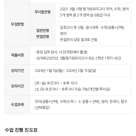
2025. 9월 시행 평가원모의고사 국어, 수학, 영어
무시험전형
3개 영역 중 2개 영역 合 6등급 이내
모집방법
입학고사 후 선발, 응시과목 : 수학(공통+선택),
일반전형
영어
면접전형
면접관의 상담 결과로 선발
- 본원 입학 원서, 사진(학원에서 촬영)
제출서류
- 성적표(2025년. 9월평가원모의고사 또는 2학년 1학기 내신)
강의기간
2026년 1월 5일(월)~ 2026년 2월 15일(일)
(月~金) 오전 8시 ~ 오후 10시
강의시간
(土·日) 오전 9시 ~ 오후 9시 자습 가능(개인별 독서실)
국어(공통+선택), 수학(수학Ⅰ·Ⅱ 공통 + 선택), 영어, 한국사, 탐구
수업과목
(선택특강)
수업 진행 진도표