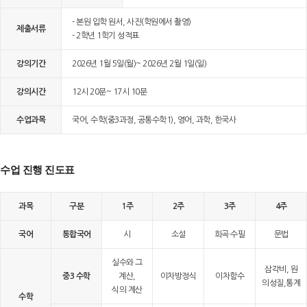
- 본원 입학 원서, 사진(학원에서 촬영)
제출서류
- 2학년 1학기 성적표
강의기간
2026년 1월 5일(월)~ 2026년 2월 1일(일)
강의시간
12시 20분~ 17시 10분
수업과목
국어, 수학(중3과정, 공통수학1), 영어, 과학, 한국사
수업 진행 진도표
과목
구분
1주
2주
3주
4주
국어
통합국어
시
소설
희곡·수필
문법
실수와 그
삼각비, 원
중3 수학
계산,
이차방정식
이차함수
의성질,통계
식의 계산
수학