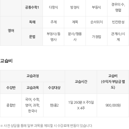
경우의 수,
공통수학1
다항식
방정식
부등식
행렬
독해
주제
제목
순서위치
빈칸완성
영어
부정사/동
분사/형용
관계사/시
문법
가정법
명사
사
제
교습비
교습과정
교습비
교습시간
(수익자 부담금 별
도)
수강반
교습과목
수강대상
국어, 수학,
1일 260분 X 주5일
종합반
영어, 과학,
현)중2
980,000원
X 4주
한국사
※ 사전 상담을 통해 일부 과목을 제외할 시 수강료에 변동이 있습니다.