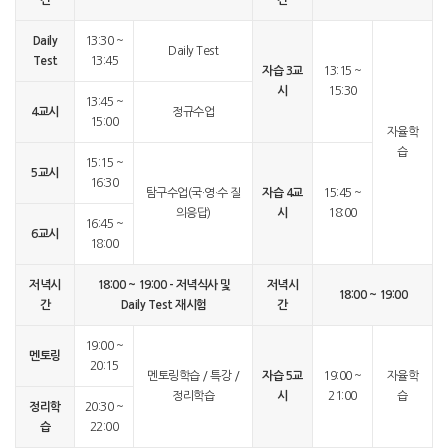
Daily
13:30 ~
Daily Test
Test
13:45
자습 3교
13:15 ~
시
15:30
13:45 ~
4교시
정규수업
15:00
자율학
습
15:15 ~
5교시
16:30
탐구수업(국·영·수 질
자습 4교
15:45 ~
의응답)
시
18:00
16:45 ~
6교시
18:00
저녁시
18:00 ~ 19:00 - 저녁식사 및
저녁시
18:00 ~ 19:00
간
Daily Test 재시험
간
19:00 ~
멘토링
20:15
멘토링학습 / 특강 /
자습 5교
19:00 ~
자율학
정리학습
시
21:00
습
정리학
20:30 ~
습
22:00