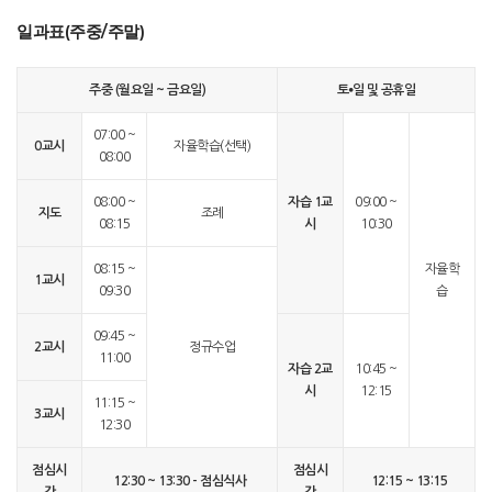
일과표(주중/주말)
주중 (월요일 ~ 금요일)
토⦁일 및 공휴일
07:00 ~
0교시
자율학습(선택)
08:00
08:00 ~
자습 1교
09:00 ~
지도
조례
08:15
시
10:30
08:15 ~
자율학
1교시
09:30
습
09:45 ~
2교시
정규수업
11:00
자습 2교
10:45 ~
시
12:15
11:15 ~
3교시
12:30
점심시
점심시
12:30 ~ 13:30 - 점심식사
12:15 ~ 13:15
간
간