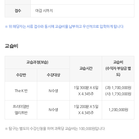
접수
마감 시까지
※ 위 해당자는 서류 접수와 동시에 교습비을 납부하고 우선적으로 입학하게 됩니다.
교습비
교습과정(보습)
교습비
교습시간
(수익자 부담금 별
도)
수강반
수강대상
1일 300분 X 6일
(과) 1,780,000원
The K 반
N수생
X 4.345주
(사) 1,730,000원
프리미엄반
1일 280분 X 5일
N수생
1,280,000원
엘리트반
X 4.345주
※ 탐구는 별도의 수강신청을 하며 과목당 교습비는 100,000원입니다.