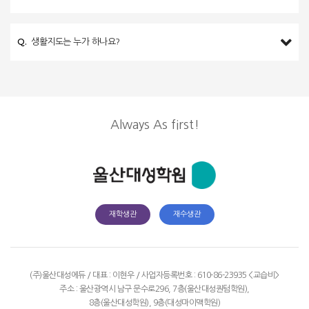
Q.
생활지도는 누가 하나요?
Always As first!
재학생관
재수생관
(주)울산대성에듀 / 대표 : 이현우 / 사업자등록번호 : 610-86-23935
<교습비>
주소 : 울산광역시 남구 문수로296, 7층(울산대성퀀텀학원),
8층(울산대성학원), 9층(대성마이맥학원)