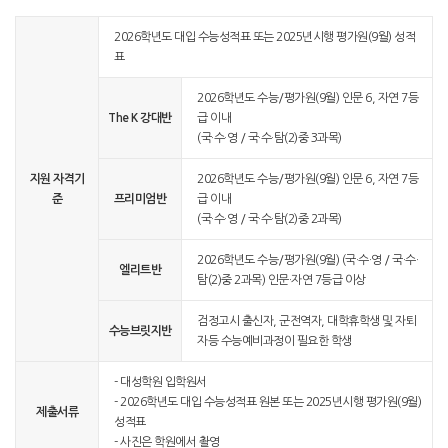
2026학년도 대입 수능성적표 또는 2025년시행 평가원(9월) 성적
표
2026학년도 수능/평가원(9월) 인문 6, 자연 7등
The K 강대반
급 이내
(국·수·영 / 국·수·탐(2)중 3과목)
지원 자격기
2026학년도 수능/평가원(9월) 인문 6, 자연 7등
준
프리미엄반
급 이내
(국·수·영 / 국·수·탐(2)중 2과목)
2026학년도 수능/평가원(9월) (국·수·영 / 국·수·
엘리트반
탐(2)중 2과목) 인문·자연 7등급 이상
검정고시 출신자, 군전역자, 대학휴학생 및 자퇴
수능브릿지반
자등 수능예비과정이 필요한 학생
- 대성학원 입학원서
- 2026학년도 대입 수능성적표 원본 또는 2025년시행 평가원(9월)
제출서류
성적표
- 사진은 학원에서 촬영